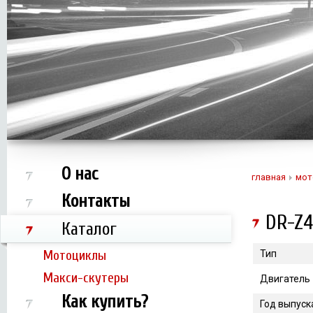
О нас
главная
мот
Контакты
DR-Z
Каталог
Мотоциклы
Тип
Макси-скутеры
Двигатель
Как купить?
Год выпуск