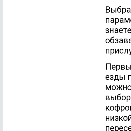
Выбра
парам
знаете
обзав
присл
Первы
езды п
можно
выбор
кофро
низкой
перес