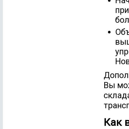
Нач
при
бол
Объ
выш
упр
Нов
Допол
Вы мо
склад
транс
Как 