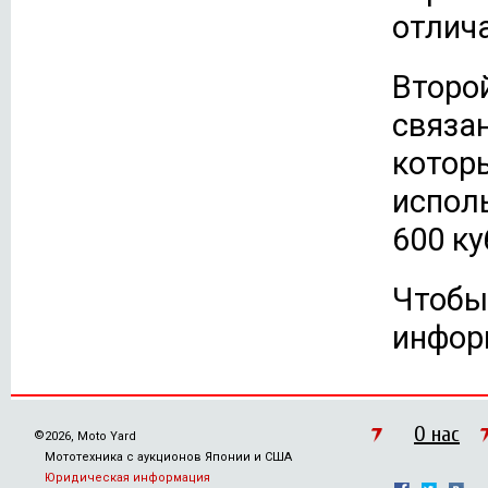
отлич
Второ
связан
которы
исполь
600 ку
Чтобы
информ
О нас
©
2026, Moto Yard
Мототехника с аукционов Японии и США
Юридическая информация