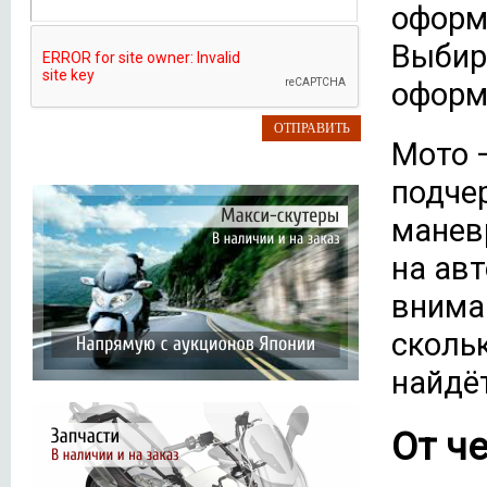
оформ
Выбир
оформл
Мото 
подче
маневр
на авт
внима
скольк
найдё
От ч