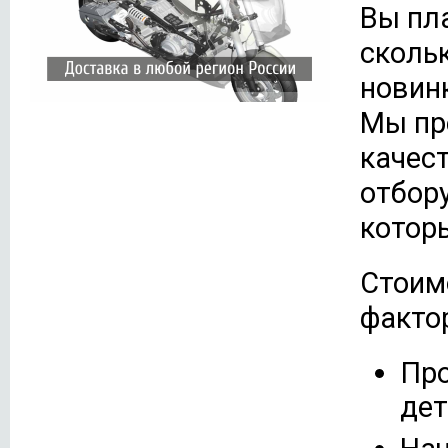
Вы пл
скольк
новин
Мы пр
качес
отбору
котор
Стоим
факто
Про
дет