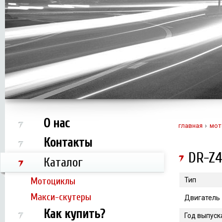
О нас
главная
мот
Контакты
DR-Z
Каталог
Мотоциклы
Тип
Макси-скутеры
Двигатель
Как купить?
Год выпуск