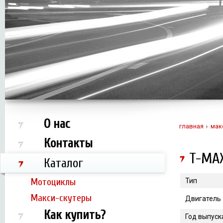
О нас
главная
мак
Контакты
T-MA
Каталог
Мотоциклы
Тип
Макси-скутеры
Двигатель
Как купить?
Год выпуск