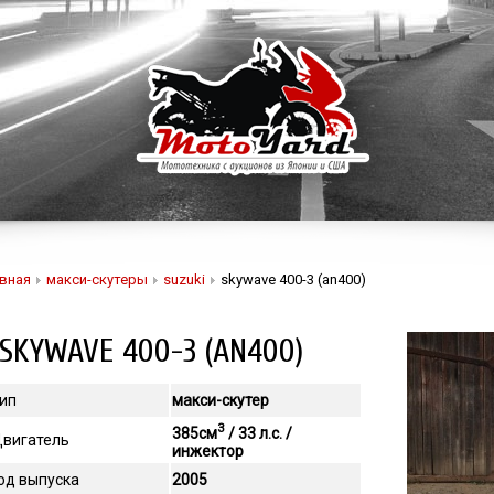
вная
макси-скутеры
suzuki
skywave 400-3 (an400)
SKYWAVE 400-3 (AN400)
ип
макси-скутер
3
385см
/ 33 л.с. /
вигатель
инжектор
од выпуска
2005