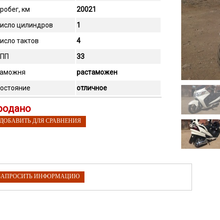
робег, км
20021
исло цилиндров
1
исло тактов
4
ПП
33
аможня
растаможен
остояние
отличное
родано
 ДОБАВИТЬ ДЛЯ СРАВНЕНИЯ
ЗАПРОСИТЬ ИНФОРМАЦИЮ