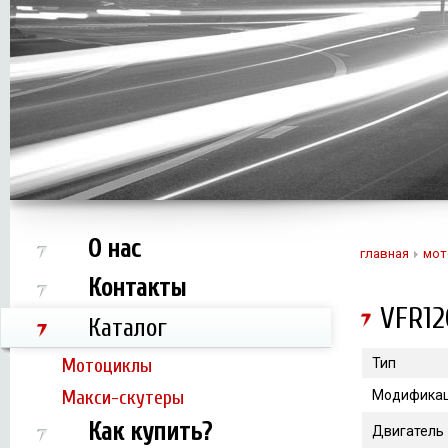
О нас
главная
мот
Контакты
VFR12
Каталог
Мотоциклы
Тип
Макси-скутеры
Модифика
Как купить?
Двигатель