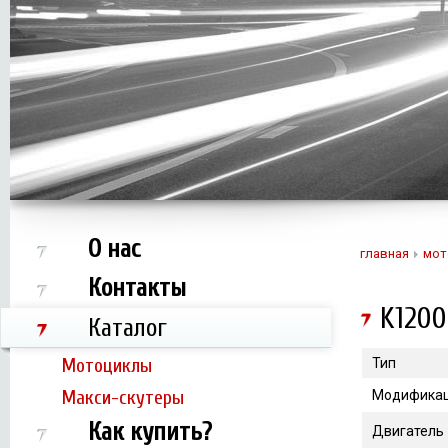
О нас
главная
мот
Контакты
K120
Каталог
Мотоциклы
Тип
Макси-скутеры
Модифика
Как купить?
Двигатель