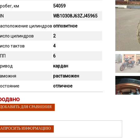
робег, км
54059
IN
WB10308J63ZJ45965
асположение цилиндров
оппозитное
исло цилиндров
2
исло тактов
4
ПП
6
ривод
кардан
аможня
растаможен
остояние
отличное
родано
 ДОБАВИТЬ ДЛЯ СРАВНЕНИЯ
ЗАПРОСИТЬ ИНФОРМАЦИЮ