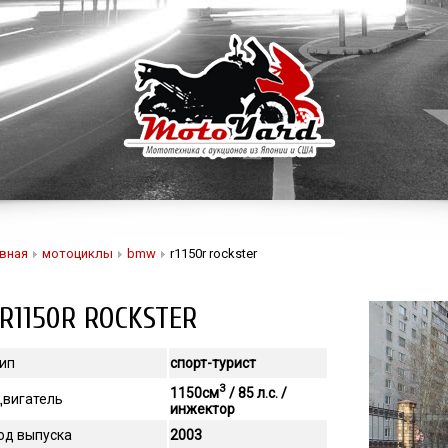
вная
мотоциклы
bmw
r1150r rockster
R1150R ROCKSTER
ип
спорт-турист
3
1150см
/ 85 л.с. /
вигатель
инжектор
од выпуска
2003