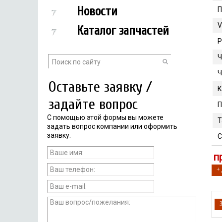
Новости
П
V
Каталог запчастей
Р
Ч
Ч
Оставьте заявку /
К
задайте вопрос
П
С помощью этой формы вы можете
Т
задать вопрос компании или оформить
заявку.
С
п
+