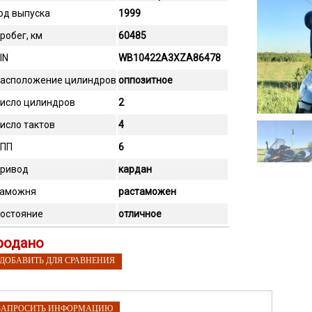
од выпуска
1999
робег, км
60485
IN
WB10422A3XZA86478
асположение цилиндров
оппозитное
исло цилиндров
2
исло тактов
4
ПП
6
ривод
кардан
аможня
растаможен
остояние
отличное
родано
 ДОБАВИТЬ ДЛЯ СРАВНЕНИЯ
ЗАПРОСИТЬ ИНФОРМАЦИЮ