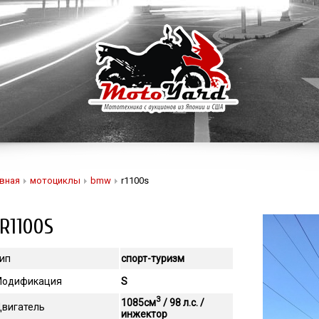
вная
мотоциклы
bmw
r1100s
R1100S
ип
спорт-туризм
одификация
S
3
1085см
/ 98 л.с. /
вигатель
инжектор