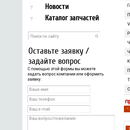
Новости
Г
П
Каталог запчастей
V
Р
Ч
Оставьте заявку /
Ч
задайте вопрос
К
С помощью этой формы вы можете
П
задать вопрос компании или оформить
заявку.
Т
С
п
+