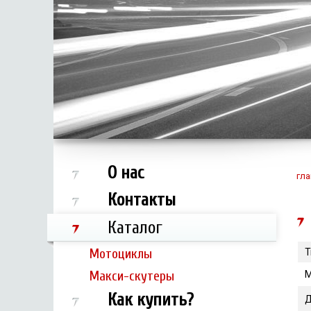
О нас
гла
Контакты
Каталог
Мотоциклы
Т
Макси-скутеры
М
Как купить?
Д