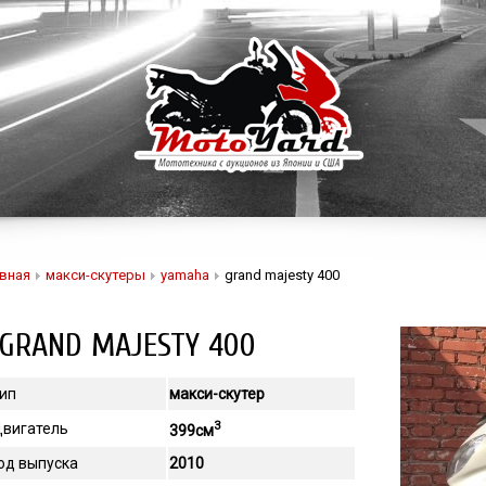
вная
макси-скутеры
yamaha
grand majesty 400
GRAND MAJESTY 400
ип
макси-скутер
3
вигатель
399см
од выпуска
2010