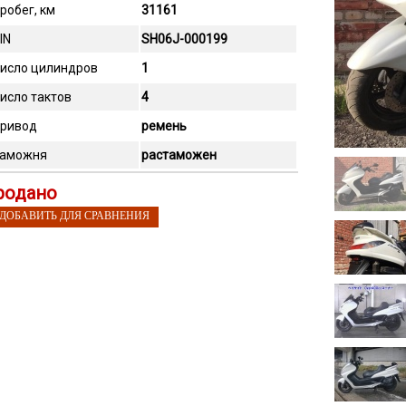
робег, км
31161
IN
SH06J-000199
исло цилиндров
1
исло тактов
4
ривод
ремень
аможня
растаможен
родано
 ДОБАВИТЬ ДЛЯ СРАВНЕНИЯ