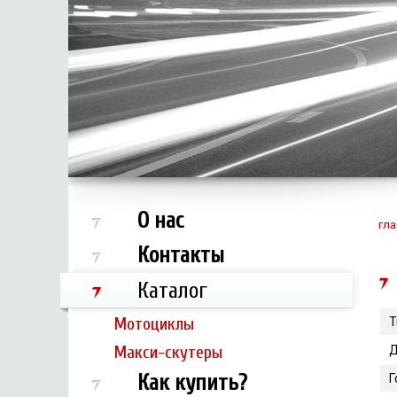
О нас
гла
Контакты
Каталог
Мотоциклы
Т
Макси-скутеры
Д
Как купить?
Г